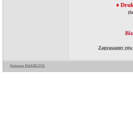
♦ Dru
(form
Biuro czy
Zapraszamy równ
Drukarnia MAJORCZYK