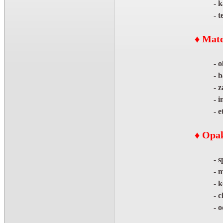
- k
- t
♦ Mate
- o
- b
- z
- i
- e
♦ Opa
- s
- m
- k
- c
- o