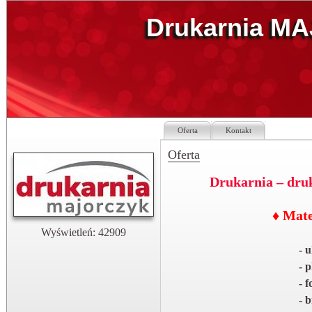
Drukarnia M
Oferta
Kontakt
Oferta
Drukarnia – druk
♦ Mate
Wyświetleń: 42909
- u
- p
- f
- b